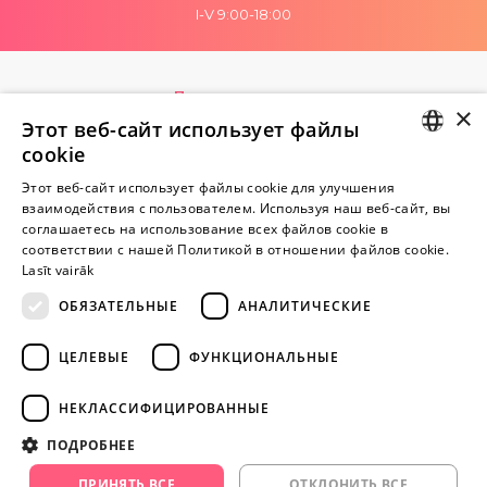
I-V 9:00-18:00
Пока нет отзывов
×
Будь первым!
Этот веб-сайт использует файлы
cookie
Напишите отзыв и ПОЛУЧИТЕ ПОДАРОК!
LATVIAN
Этот веб-сайт использует файлы cookie для улучшения
взаимодействия с пользователем. Используя наш веб-сайт, вы
RUSSIAN
Внимание! Yesyes.lv содержит откровенную сексуальную
соглашаетесь на использование всех файлов cookie в
соответствии с нашей Политикой в ​​отношении файлов cookie.
информацию и изо.
Lasīt vairāk
ОБЯЗАТЕЛЬНЫЕ
АНАЛИТИЧЕСКИЕ
ПРОДОЛЖАЙТЕ
ИГРАТЬ
ЦЕЛЕВЫЕ
ФУНКЦИОНАЛЬНЫЕ
+371 29 994 357
НЕКЛАССИФИЦИРОВАННЫЕ
info@yesyes.lv
ПОДРОБНЕЕ
facebook.com/yesyes.lv
ПРИНЯТЬ ВСЕ
ОТКЛОНИТЬ ВСЕ