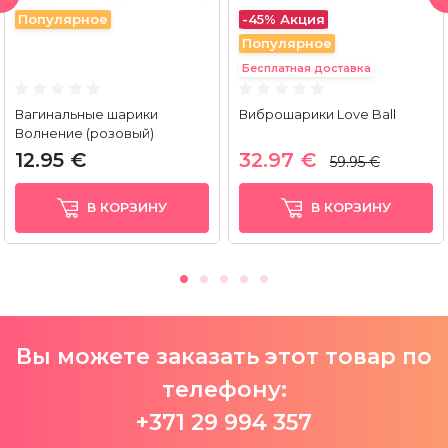
Популярное
-45%
Акция
Популярное
Бесплатная доставка
Вагинальные шарики
Виброшарики Love Ball
Волнение (розовый)
12.95 €
32.97 €
59.95 €
В КОРЗИНУ
В КОРЗИНУ
Вы можете заказать этот товар по
телефону:
+371 29 994 357