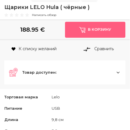
Щарики LELO Hula ( чёрные )
Написать обзор
188.95
€
В КОРЗИНУ
К списку желаний
Сравнить
Товар доступен:
Торговая марка
Lelo
Питание
USB
Длина
9,8 см