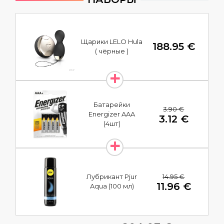
Щарики LELO Hula
188.95 €
( чёрные )
Батарейки
3.90 €
Energizer AAA
3.12 €
(4шт)
14.95 €
Лубрикант Pjur
11.96 €
Aqua (100 мл)