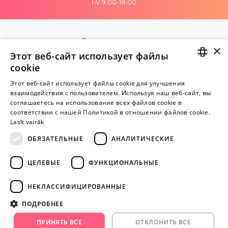
I-V 9:00-18:00
Пока нет отзывов
×
Будь первым!
Этот веб-сайт использует файлы
cookie
Напишите отзыв и ПОЛУЧИТЕ ПОДАРОК!
LATVIAN
Этот веб-сайт использует файлы cookie для улучшения
взаимодействия с пользователем. Используя наш веб-сайт, вы
RUSSIAN
Внимание! Yesyes.lv содержит откровенную сексуальную
соглашаетесь на использование всех файлов cookie в
соответствии с нашей Политикой в ​​отношении файлов cookie.
информацию и изо.
Lasīt vairāk
ОБЯЗАТЕЛЬНЫЕ
АНАЛИТИЧЕСКИЕ
ПРОДОЛЖАЙТЕ
ИГРАТЬ
ЦЕЛЕВЫЕ
ФУНКЦИОНАЛЬНЫЕ
+371 29 994 357
НЕКЛАССИФИЦИРОВАННЫЕ
info@yesyes.lv
ПОДРОБНЕЕ
facebook.com/yesyes.lv
ПРИНЯТЬ ВСЕ
ОТКЛОНИТЬ ВСЕ