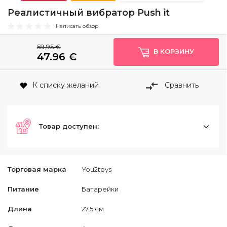
Реалистичный вибратор Push it
Написать обзор
59.95 €
В КОРЗИНУ
47.96
€
К списку желаний
Сравнить
Товар доступен:
Торговая марка
You2toys
Питание
Батарейки
Длина
27,5 см