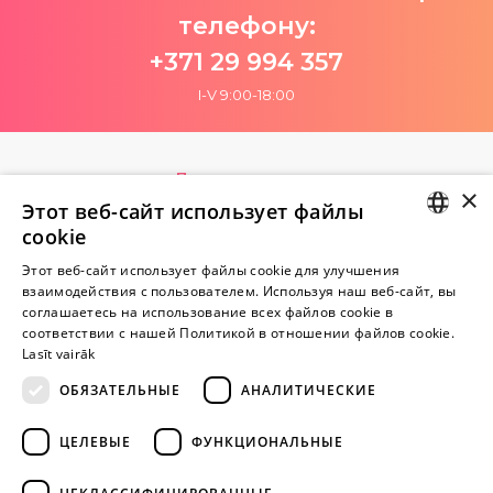
телефону:
+371 29 994 357
I-V 9:00-18:00
Пока нет отзывов
×
Будь первым!
Этот веб-сайт использует файлы
cookie
Напишите отзыв и ПОЛУЧИТЕ ПОДАРОК!
LATVIAN
Этот веб-сайт использует файлы cookie для улучшения
взаимодействия с пользователем. Используя наш веб-сайт, вы
RUSSIAN
Внимание! Yesyes.lv содержит откровенную сексуальную
соглашаетесь на использование всех файлов cookie в
соответствии с нашей Политикой в ​​отношении файлов cookie.
информацию и изо.
Lasīt vairāk
ОБЯЗАТЕЛЬНЫЕ
АНАЛИТИЧЕСКИЕ
ПРОДОЛЖАЙТЕ
ИГРАТЬ
ЦЕЛЕВЫЕ
ФУНКЦИОНАЛЬНЫЕ
+371 29 994 357