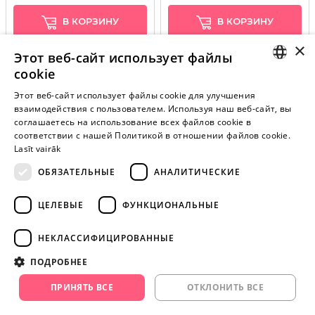
В КОРЗИНУ
В КОРЗИНУ
×
Этот веб-сайт использует файлы
cookie
LATVIAN
Этот веб-сайт использует файлы cookie для улучшения
взаимодействия с пользователем. Используя наш веб-сайт, вы
Внимание! Yesyes.lv содержит откровенную сексуальную
RUSSIAN
соглашаетесь на использование всех файлов cookie в
информацию и изо.
соответствии с нашей Политикой в ​​отношении файлов cookie.
Lasīt vairāk
ОБЯЗАТЕЛЬНЫЕ
АНАЛИТИЧЕСКИЕ
ПРОДОЛЖАЙТЕ
ИГРАТЬ
ЦЕЛЕВЫЕ
ФУНКЦИОНАЛЬНЫЕ
+371 29 994 357
НЕКЛАССИФИЦИРОВАННЫЕ
info@yesyes.lv
ПОДРОБНЕЕ
facebook.com/yesyes.lv
ПРИНЯТЬ ВСЕ
ОТКЛОНИТЬ ВСЕ
Instagram/yesyes.lv