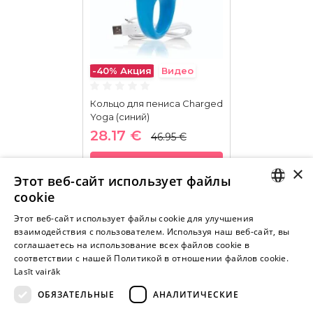
-40%
Акция
Видео
Кольцо для пениса Charged
Yoga (синий)
28.17 €
46.95 €
В КОРЗИНУ
×
Этот веб-сайт использует файлы
cookie
LATVIAN
Этот веб-сайт использует файлы cookie для улучшения
взаимодействия с пользователем. Используя наш веб-сайт, вы
Внимание! Yesyes.lv содержит откровенную сексуальную
RUSSIAN
соглашаетесь на использование всех файлов cookie в
информацию и изо.
соответствии с нашей Политикой в ​​отношении файлов cookie.
Lasīt vairāk
ОБЯЗАТЕЛЬНЫЕ
АНАЛИТИЧЕСКИЕ
ПРОДОЛЖАЙТЕ
ИГРАТЬ