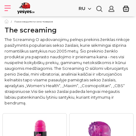
RU
Производители секс-товаров
The screaming
The Screaming O apdovanojimų pelnęs prekinis ženklas rinkoje
pasižymintis populiariais sekso žaislais, kurie sėkmingai stiprina
romantiškus santykius nuo 2005 metų. Šio prekinio ženklo
produktai yra paprasto naudojimo ir prieinama kaina - nes visi
nusipelnė kokybiškų prekių, gaminamų netoksiškomis ir kūnui
saugiomis medžiagomis. The Screaming O siūlomi vibruojantys
penio žiedai, mini vibratoriai, analiniai kaiščiai ir vibruojančios
kelnaitės tapo visame pasaulyje pamėgtais sekso žaislais,
aprašytais „Women's Health“, „Maxim“, „Cosmopolitan“, „CBS“
straipsniuose.Visi šie sekso žaislai padeda lengvai mėgautis
labiau patenkinančiu lytiniu santykiu, kuriant intymumą ir
bendrumą.