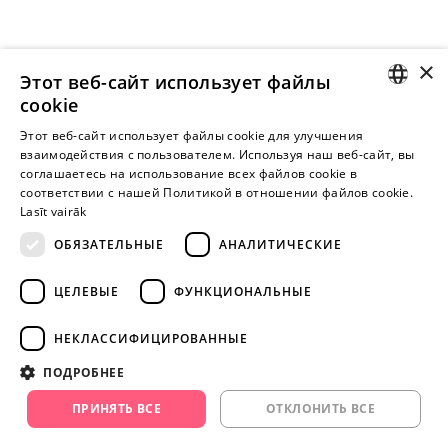
×
Этот веб-сайт использует файлы
cookie
LATVIAN
Этот веб-сайт использует файлы cookie для улучшения
взаимодействия с пользователем. Используя наш веб-сайт, вы
Внимание! Yesyes.lv содержит откровенную сексуальную
RUSSIAN
соглашаетесь на использование всех файлов cookie в
информацию и изо.
соответствии с нашей Политикой в ​​отношении файлов cookie.
Lasīt vairāk
ОБЯЗАТЕЛЬНЫЕ
АНАЛИТИЧЕСКИЕ
ПРОДОЛЖАЙТЕ
ИГРАТЬ
ЦЕЛЕВЫЕ
ФУНКЦИОНАЛЬНЫЕ
+371 29 994 357
НЕКЛАССИФИЦИРОВАННЫЕ
info@yesyes.lv
ПОДРОБНЕЕ
facebook.com/yesyes.lv
ПРИНЯТЬ ВСЕ
ОТКЛОНИТЬ ВСЕ
Instagram/yesyes.lv