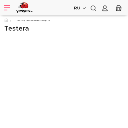
RU
Производители секс-товаров
Testera