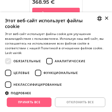
368.95 €
В КОРЗИНУ
×
Этот веб-сайт использует файлы
cookie
LATVIAN
Этот веб-сайт использует файлы cookie для улучшения
взаимодействия с пользователем. Используя наш веб-сайт, вы
Внимание! Yesyes.lv содержит откровенную сексуальную
RUSSIAN
соглашаетесь на использование всех файлов cookie в
информацию и изо.
соответствии с нашей Политикой в ​​отношении файлов cookie.
Lasīt vairāk
ОБЯЗАТЕЛЬНЫЕ
АНАЛИТИЧЕСКИЕ
ПРОДОЛЖАЙТЕ
ИГРАТЬ
ЦЕЛЕВЫЕ
ФУНКЦИОНАЛЬНЫЕ
+371 29 994 357
НЕКЛАССИФИЦИРОВАННЫЕ
info@yesyes.lv
ПОДРОБНЕЕ
facebook.com/yesyes.lv
ПРИНЯТЬ ВСЕ
ОТКЛОНИТЬ ВСЕ
Instagram/yesyes.lv