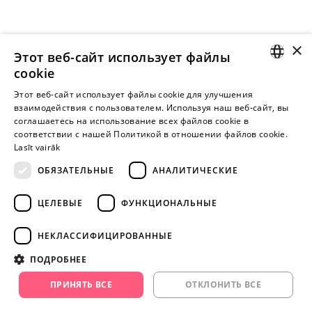
×
Этот веб-сайт использует файлы
cookie
LATVIAN
Этот веб-сайт использует файлы cookie для улучшения
взаимодействия с пользователем. Используя наш веб-сайт, вы
Внимание! Yesyes.lv содержит откровенную сексуальную
RUSSIAN
соглашаетесь на использование всех файлов cookie в
информацию и изо.
соответствии с нашей Политикой в ​​отношении файлов cookie.
Lasīt vairāk
ОБЯЗАТЕЛЬНЫЕ
АНАЛИТИЧЕСКИЕ
ПРОДОЛЖАЙТЕ
ИГРАТЬ
ЦЕЛЕВЫЕ
ФУНКЦИОНАЛЬНЫЕ
+371 29 994 357
НЕКЛАССИФИЦИРОВАННЫЕ
info@yesyes.lv
ПОДРОБНЕЕ
facebook.com/yesyes.lv
ПРИНЯТЬ ВСЕ
ОТКЛОНИТЬ ВСЕ
Instagram/yesyes.lv