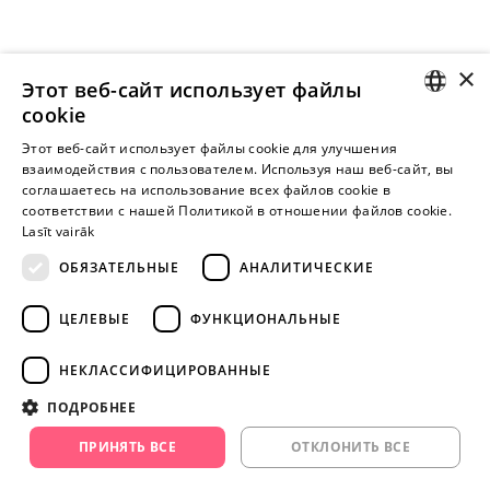
×
Этот веб-сайт использует файлы
cookie
LATVIAN
Этот веб-сайт использует файлы cookie для улучшения
взаимодействия с пользователем. Используя наш веб-сайт, вы
Внимание! Yesyes.lv содержит откровенную сексуальную
RUSSIAN
соглашаетесь на использование всех файлов cookie в
информацию и изо.
соответствии с нашей Политикой в ​​отношении файлов cookie.
Lasīt vairāk
ОБЯЗАТЕЛЬНЫЕ
АНАЛИТИЧЕСКИЕ
ПРОДОЛЖАЙТЕ
ИГРАТЬ
ЦЕЛЕВЫЕ
ФУНКЦИОНАЛЬНЫЕ
+371 29 994 357
НЕКЛАССИФИЦИРОВАННЫЕ
info@yesyes.lv
ПОДРОБНЕЕ
facebook.com/yesyes.lv
ПРИНЯТЬ ВСЕ
ОТКЛОНИТЬ ВСЕ
Instagram/yesyes.lv