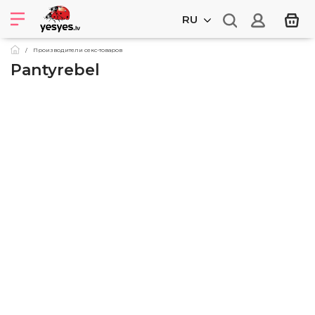
RU
Производители секс-товаров
Pantyrebel