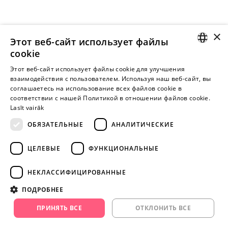
×
Этот веб-сайт использует файлы
cookie
LATVIAN
Этот веб-сайт использует файлы cookie для улучшения
взаимодействия с пользователем. Используя наш веб-сайт, вы
Внимание! Yesyes.lv содержит откровенную сексуальную
RUSSIAN
соглашаетесь на использование всех файлов cookie в
информацию и изо.
соответствии с нашей Политикой в ​​отношении файлов cookie.
Lasīt vairāk
ОБЯЗАТЕЛЬНЫЕ
АНАЛИТИЧЕСКИЕ
ПРОДОЛЖАЙТЕ
ИГРАТЬ
ЦЕЛЕВЫЕ
ФУНКЦИОНАЛЬНЫЕ
+371 29 994 357
НЕКЛАССИФИЦИРОВАННЫЕ
info@yesyes.lv
ПОДРОБНЕЕ
facebook.com/yesyes.lv
ПРИНЯТЬ ВСЕ
ОТКЛОНИТЬ ВСЕ
Instagram/yesyes.lv