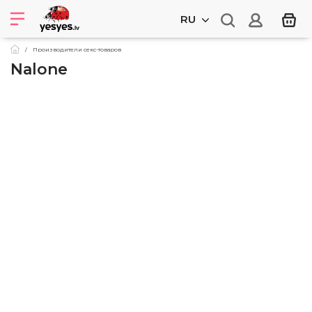
RU
Производители секс-товаров
Nalone