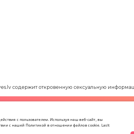
yes.lv содержит откровенную сексуальную информа
Информация
Контакты
ействия с пользователем. Используя наш веб-сайт, вы
Информация
+371 
твии с нашей Политикой в ​​отношении файлов cookie.
Lasīt
Возврат товара
тво
Секретность