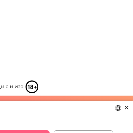
цию и изо.
×
29 994 357
LATVIAN