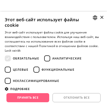
×
Этот веб-сайт использует файлы
cookie
LATVIAN
Этот веб-сайт использует файлы cookie для улучшения
взаимодействия с пользователем. Используя наш веб-сайт, вы
Внимание! Yesyes.lv содержит откровенную сексуальную
RUSSIAN
соглашаетесь на использование всех файлов cookie в
информацию и изо.
соответствии с нашей Политикой в ​​отношении файлов cookie.
Lasīt vairāk
ОБЯЗАТЕЛЬНЫЕ
АНАЛИТИЧЕСКИЕ
ПРОДОЛЖАЙТЕ
ИГРАТЬ
ЦЕЛЕВЫЕ
ФУНКЦИОНАЛЬНЫЕ
+371 29 994 357
НЕКЛАССИФИЦИРОВАННЫЕ
info@yesyes.lv
ПОДРОБНЕЕ
facebook.com/yesyes.lv
ПРИНЯТЬ ВСЕ
ОТКЛОНИТЬ ВСЕ
Instagram/yesyes.lv