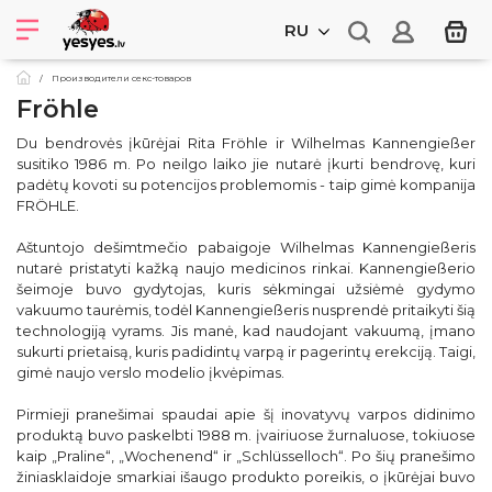
RU
Производители секс-товаров
Fröhle
Du bendrovės įkūrėjai Rita Fröhle ir Wilhelmas Kannengießer
susitiko 1986 m. Po neilgo laiko jie nutarė įkurti bendrovę, kuri
padėtų kovoti su potencijos problemomis - taip gimė kompanija
FRÖHLE.
Aštuntojo dešimtmečio pabaigoje Wilhelmas Kannengießeris
nutarė pristatyti kažką naujo medicinos rinkai. Kannengießerio
šeimoje buvo gydytojas, kuris sėkmingai užsiėmė gydymo
vakuumo taurėmis, todėl Kannengießeris nusprendė pritaikyti šią
technologiją vyrams. Jis manė, kad naudojant vakuumą, įmano
sukurti prietaisą, kuris padidintų varpą ir pagerintų erekciją. Taigi,
gimė naujo verslo modelio įkvėpimas.
Pirmieji pranešimai spaudai apie šį inovatyvų varpos didinimo
produktą buvo paskelbti 1988 m. įvairiuose žurnaluose, tokiuose
kaip „Praline“, „Wochenend“ ir „Schlüsselloch“. Po šių pranešimo
žiniasklaidoje smarkiai išaugo produkto poreikis, o įkūrėjai buvo