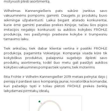
motyvuoti plėsti asortimentą.
Wilhelmas Kannengießeris pats sukūrė įrankius savo
vakuuminėms pompoms gaminti. Daugelis jo produktų buvo
sėkmingai užpatentuoti. Laikui bėgant atsirado konkurentai,
kurie ėmė gaminti panašias prekes Kinijoje, tačiau šios pigios
imitacijos negalėjo konkuruoti su aukštos kokybės FRÖHLE
produkcija, nes pasižymėjo prastesne kokybe ir trumpesniu
tarnavimo laiku.
Tiek anksčiau, tiek dabar klientai vertina ir pasitiki FRÖHLE
produkcija, pagaminta Vokietijoje. Kompanija visada kūrė tik
kokybiškus produktus, palaipsniui sugebėjo išplėsti savo
produktų asortimentą, todėl šiuo metu gali pasiūlyti aukštos
kokybes vakuumines pompas tiek vyrams, tiek moterims.
Rita Fröhle ir Wilhelm Kannengießer 2019 metais pelnytai išėjo į
pensiją ir pardavė savo kompaniją jaunai, novatoriškai komandai,
kuri pažadėjo tęsti ir toliau plėtoti FRÖHLE prekės ženklą
laikydamasi pirmtakų idealų.