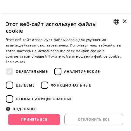
×
Этот веб-сайт использует файлы
cookie
LATVIAN
Этот веб-сайт использует файлы cookie для улучшения
взаимодействия с пользователем. Используя наш веб-сайт, вы
Внимание! Yesyes.lv содержит откровенную сексуальную
RUSSIAN
соглашаетесь на использование всех файлов cookie в
информацию и изо.
соответствии с нашей Политикой в ​​отношении файлов cookie.
Lasīt vairāk
ОБЯЗАТЕЛЬНЫЕ
АНАЛИТИЧЕСКИЕ
ПРОДОЛЖАЙТЕ
ИГРАТЬ
ЦЕЛЕВЫЕ
ФУНКЦИОНАЛЬНЫЕ
+371 29 994 357
НЕКЛАССИФИЦИРОВАННЫЕ
info@yesyes.lv
ПОДРОБНЕЕ
facebook.com/yesyes.lv
ПРИНЯТЬ ВСЕ
ОТКЛОНИТЬ ВСЕ
Instagram/yesyes.lv