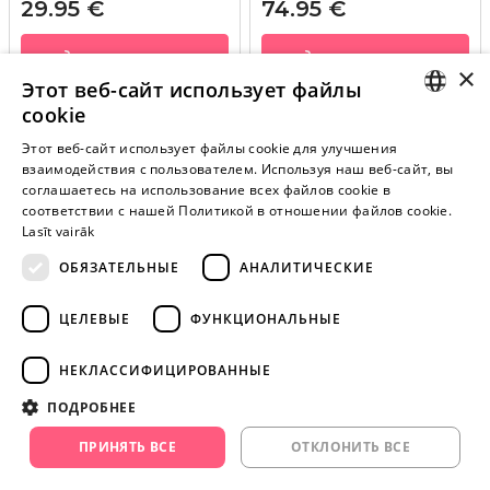
29.95 €
74.95 €
В КОРЗИНУ
В КОРЗИНУ
×
Этот веб-сайт использует файлы
cookie
LATVIAN
Этот веб-сайт использует файлы cookie для улучшения
взаимодействия с пользователем. Используя наш веб-сайт, вы
Внимание! Yesyes.lv содержит откровенную сексуальную
RUSSIAN
соглашаетесь на использование всех файлов cookie в
информацию и изо.
соответствии с нашей Политикой в ​​отношении файлов cookie.
Lasīt vairāk
ОБЯЗАТЕЛЬНЫЕ
АНАЛИТИЧЕСКИЕ
ПРОДОЛЖАЙТЕ
ИГРАТЬ
ЦЕЛЕВЫЕ
ФУНКЦИОНАЛЬНЫЕ
+371 29 994 357
НЕКЛАССИФИЦИРОВАННЫЕ
info@yesyes.lv
ПОДРОБНЕЕ
facebook.com/yesyes.lv
ПРИНЯТЬ ВСЕ
ОТКЛОНИТЬ ВСЕ
Instagram/yesyes.lv