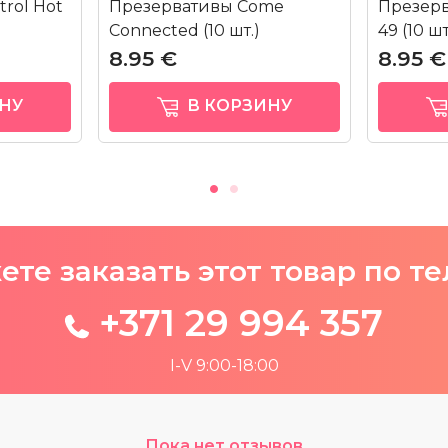
rol Hot
Презервативы Come
Презерв
Connected (10 шт.)
49 (10 шт
8.95 €
8.95 €
НУ
В КОРЗИНУ
те заказать этот товар по т
+371 29 994 357
I-V 9:00-18:00
Пока нет отзывов