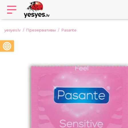
yesyes.lv
Презервативы
Pasante