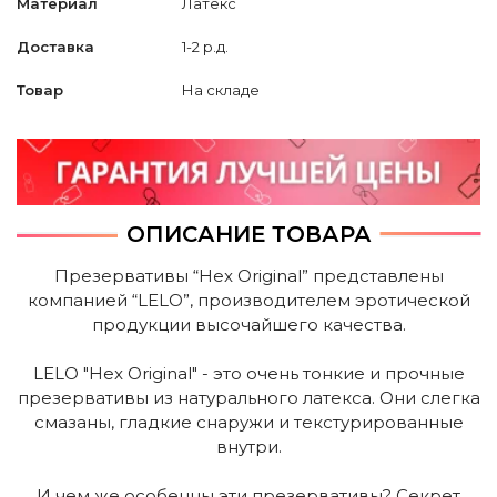
Материал
Латекс
Доставка
1-2 р.д.
Товар
На складе
ОПИСАНИЕ ТОВАРА
Презервативы “Hex Original” представлены
компанией “LELO”, производителем эротической
продукции высочайшего качества.
LELO "Hex Original" - это очень тонкие и прочные
презервативы из натурального латекса. Они слегка
смазаны, гладкие снаружи и текстурированные
внутри.
И чем же особенны эти презервативы? Секрет