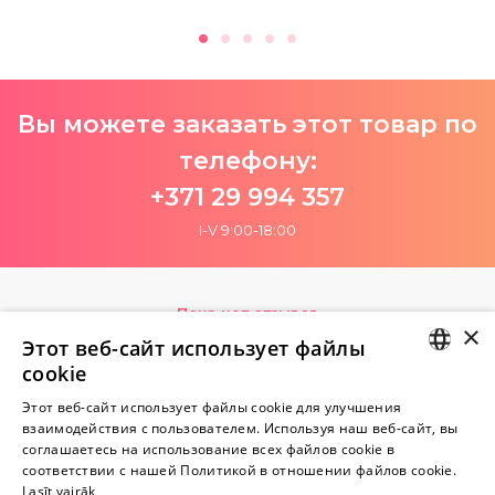
Вы можете заказать этот товар по
телефону:
+371 29 994 357
I-V 9:00-18:00
Пока нет отзывов
×
Будь первым!
Этот веб-сайт использует файлы
cookie
Напишите отзыв и ПОЛУЧИТЕ ПОДАРОК!
LATVIAN
Этот веб-сайт использует файлы cookie для улучшения
взаимодействия с пользователем. Используя наш веб-сайт, вы
RUSSIAN
Внимание! Yesyes.lv содержит откровенную сексуальную
соглашаетесь на использование всех файлов cookie в
соответствии с нашей Политикой в ​​отношении файлов cookie.
информацию и изо.
Lasīt vairāk