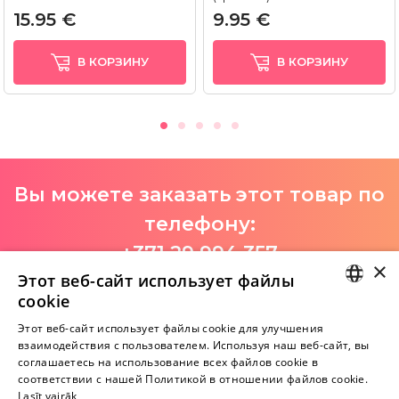
15.95 €
9.95 €
В КОРЗИНУ
В КОРЗИНУ
Вы можете заказать этот товар по
телефону:
+371 29 994 357
×
Этот веб-сайт использует файлы
I-V 9:00-18:00
cookie
LATVIAN
Этот веб-сайт использует файлы cookie для улучшения
взаимодействия с пользователем. Используя наш веб-сайт, вы
Пока нет отзывов
RUSSIAN
соглашаетесь на использование всех файлов cookie в
Будь первым!
соответствии с нашей Политикой в ​​отношении файлов cookie.
Lasīt vairāk