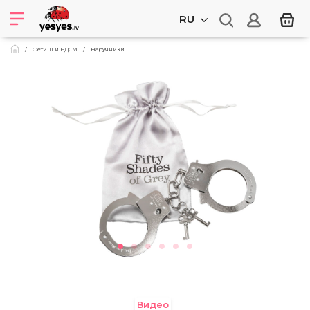
RU
Фетиш и БДСМ
Наручники
Видео