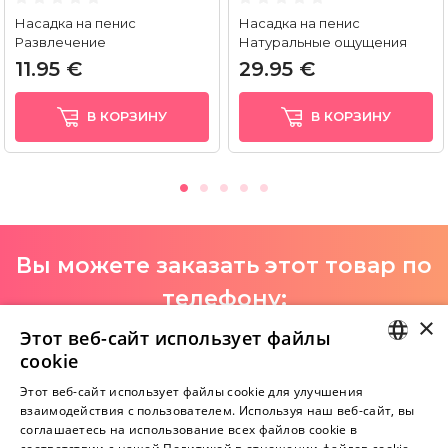
Насадка на пенис
Насадка на пенис
Развлечение
Натуральные ощущения
(чёрная)
11.95 €
29.95 €
В КОРЗИНУ
В КОРЗИНУ
Вы можете заказать этот товар по
телефону:
×
+371 29 994 357
Этот веб-сайт использует файлы
cookie
I-V 9:00-18:00
LATVIAN
Этот веб-сайт использует файлы cookie для улучшения
взаимодействия с пользователем. Используя наш веб-сайт, вы
RUSSIAN
соглашаетесь на использование всех файлов cookie в
Пока нет отзывов