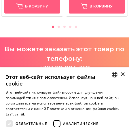
В КОРЗИНУ
В КОРЗИНУ
Вы можете заказать этот товар по
телефону:
+371 29 994 357
×
Этот веб-сайт использует файлы
I-V 9:00-18:00
cookie
LATVIAN
Этот веб-сайт использует файлы cookie для улучшения
взаимодействия с пользователем. Используя наш веб-сайт, вы
Пока нет отзывов
RUSSIAN
соглашаетесь на использование всех файлов cookie в
Будь первым!
соответствии с нашей Политикой в ​​отношении файлов cookie.
Lasīt vairāk
Напишите отзыв и ПОЛУЧИТЕ ПОДАРОК!
ОБЯЗАТЕЛЬНЫЕ
АНАЛИТИЧЕСКИЕ