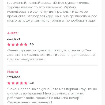
Грациозный, нежный и мощный! Все функции очень
хороши, именно то, что вам нужно. Удобно
использовать в одиночку, для прелюдии и даже во
время акта. Это первая игрушка, и она привнесла много
красок в нашу спальню, не терпится попробовать еще.
Анете
2023-12-28
5.0
Очень хорошая игрушка, я очень довольна ею ;) Она
достаточно маленькая, тихая и водонепроницаемая, я
бы рекомендовала ее ;)
Марта
2023-12-28
5.0
Я очень довольна покупкой, это моя первая игрушка, но
она не разочаровала! Много режимов, отлично
работает в воде, скрасил не один спа-вечер ;)
Определенно рекомендую!