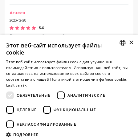
Агнеса
2023-12-28
5.0
Я довольна этой покупкой
×
Этот веб-сайт использует файлы
cookie
Ева
LATVIAN
2023-12-28
Этот веб-сайт использует файлы cookie для улучшения
5.0
взаимодействия с пользователем. Используя наш веб-сайт, вы
RUSSIAN
соглашаетесь на использование всех файлов cookie в
Я была довольна
соответствии с нашей Политикой в ​​отношении файлов cookie.
Lasīt vairāk
ОБЯЗАТЕЛЬНЫЕ
АНАЛИТИЧЕСКИЕ
Внимание! Yesyes.lv содержит откровенную сексуальную
ЦЕЛЕВЫЕ
ФУНКЦИОНАЛЬНЫЕ
информацию и изо.
НЕКЛАССИФИЦИРОВАННЫЕ
ПРОДОЛЖАЙТЕ
ПОДРОБНЕЕ