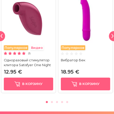
Популярное
Видео
Популярное
(1)
Одноразовый стимулятор
Вибратор Бек
клитора Satisfyer One Night
Stand
12.95 €
18.95 €
В КОРЗИНУ
В КОРЗИНУ