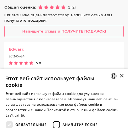
Общая оценка:
5
(2)
Клиенты уже оценили этот товар, напишите отзыв и вы
получаете подарки
!
Напишите отзыв и ПОЛУЧИТЕ ПОДАРОК!
Edward
2013-04-24
5.0
Ofigennaja igruska... daze ne ozidal, cto ona takaja bolsaja i
×
nastojasiaja! +++++
Этот веб-сайт использует файлы
cookie
Валерий
LATVIAN
Этот веб-сайт использует файлы cookie для улучшения
2013-01-11
взаимодействия с пользователем. Используя наш веб-сайт, вы
RUSSIAN
соглашаетесь на использование всех файлов cookie в
5.0
соответствии с нашей Политикой в ​​отношении файлов cookie.
спасибо большое очень доволен игрушкой...
Lasīt vairāk
ОБЯЗАТЕЛЬНЫЕ
АНАЛИТИЧЕСКИЕ