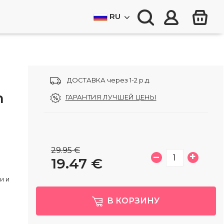
RU
ДОСТАВКА через 1-2 р.д.
n
ГАРАНТИЯ ЛУЧШЕЙ ЦЕНЫ
29.95 €
–
+
19.47
€
и и
й
В КОРЗИНУ