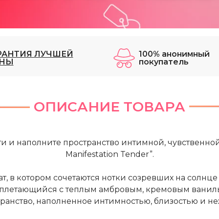
РАНТИЯ ЛУЧШЕЙ
100% анонимный
НЫ
покупатель
ОПИСАНИЕ ТОВАРА
и и наполните пространство интимной, чувственно
Manifestation Tender”.
т, в котором сочетаются нотки созревших на солнц
плетающийся с теплым амбровым, кремовым ванил
транство, наполненное интимностью, близостью и 