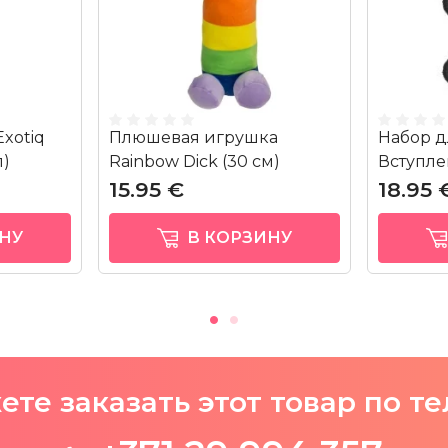
xotiq
Плюшевая игрушка
Набор д
л)
Rainbow Dick (30 см)
Вступле
15.95 €
18.95 
НУ
В КОРЗИНУ
те заказать этот товар по т