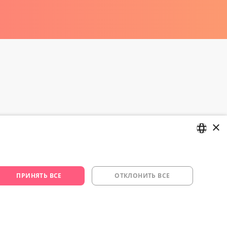
×
цию и изо.
LATVIAN
RUSSIAN
ПРИНЯТЬ ВСЕ
ОТКЛОНИТЬ ВСЕ
29 994 357