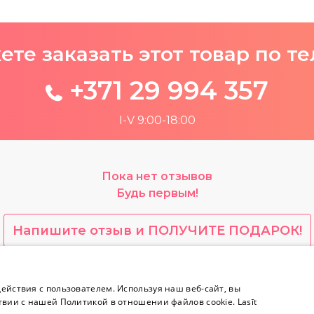
те заказать этот товар по т
+371 29 994 357
I-V 9:00-18:00
Пока нет отзывов
Будь первым!
Напишите отзыв и ПОЛУЧИТЕ ПОДАРОК!
yes.lv содержит откровенную сексуальную информа
ействия с пользователем. Используя наш веб-сайт, вы
твии с нашей Политикой в ​​отношении файлов cookie.
Lasīt