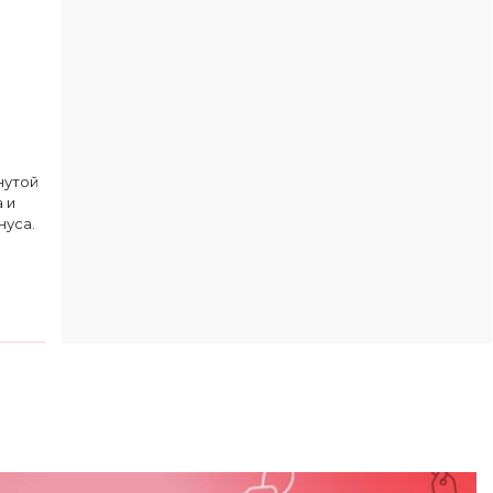
нутой
 и
нуса.