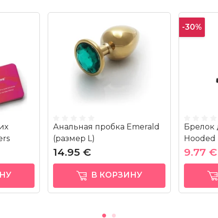
-30%
их
Анальная пробка Emerald
Брелок 
rs
(размер L)
Hooded 
14.95 €
9.77 
НУ
В КОРЗИНУ