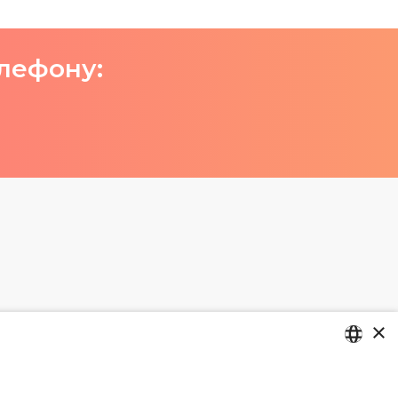
елефону:
×
цию и изо.
LATVIAN