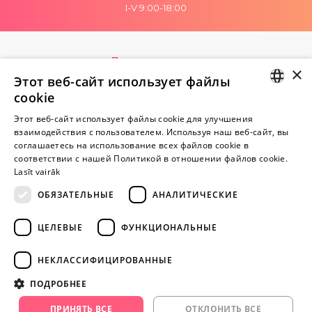
I-V 9:00-18:00
Пока нет отзывов
×
Будь первым!
Этот веб-сайт использует файлы
cookie
Напишите отзыв и ПОЛУЧИТЕ ПОДАРОК!
LATVIAN
Этот веб-сайт использует файлы cookie для улучшения
взаимодействия с пользователем. Используя наш веб-сайт, вы
RUSSIAN
Внимание! Yesyes.lv содержит откровенную сексуальную
соглашаетесь на использование всех файлов cookie в
соответствии с нашей Политикой в ​​отношении файлов cookie.
информацию и изо.
Lasīt vairāk
ОБЯЗАТЕЛЬНЫЕ
АНАЛИТИЧЕСКИЕ
ПРОДОЛЖАЙТЕ
ИГРАТЬ
ЦЕЛЕВЫЕ
ФУНКЦИОНАЛЬНЫЕ
+371 29 994 357
НЕКЛАССИФИЦИРОВАННЫЕ
info@yesyes.lv
ПОДРОБНЕЕ
facebook.com/yesyes.lv
ПРИНЯТЬ ВСЕ
ОТКЛОНИТЬ ВСЕ