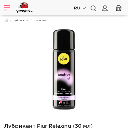
RU
Лубриканты
Анальные
Лубрикант Pjur Relaxing (30 мл)