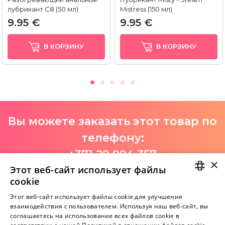
лубрикант С8 (50 мл)
Mistress (150 мл)
9.95 €
9.95 €
В КОРЗИНУ
В КОРЗИНУ
Вы можете заказать этот товар по
телефону:
+371 29 994 357
×
Этот веб-сайт использует файлы
I-V 9:00-18:00
cookie
LATVIAN
Этот веб-сайт использует файлы cookie для улучшения
взаимодействия с пользователем. Используя наш веб-сайт, вы
Пока нет отзывов
RUSSIAN
соглашаетесь на использование всех файлов cookie в
Будь первым!