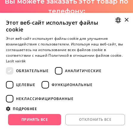
Вы можете заказать этот товар по
телефону:
×
+371 29 994 357
Этот веб-сайт использует файлы
cookie
I-V 9:00-18:00
LATVIAN
Этот веб-сайт использует файлы cookie для улучшения
взаимодействия с пользователем. Используя наш веб-сайт, вы
RUSSIAN
соглашаетесь на использование всех файлов cookie в
Пока нет отзывов
соответствии с нашей Политикой в ​​отношении файлов cookie.
Будь первым!
Lasīt vairāk
ОБЯЗАТЕЛЬНЫЕ
АНАЛИТИЧЕСКИЕ
Напишите отзыв и ПОЛУЧИТЕ ПОДАРОК!
ЦЕЛЕВЫЕ
ФУНКЦИОНАЛЬНЫЕ
Внимание! Yesyes.lv содержит откровенную сексуальную
информацию и изо.
НЕКЛАССИФИЦИРОВАННЫЕ
ПОДРОБНЕЕ
ПРОДОЛЖАЙТЕ
ИГРАТЬ
ПРИНЯТЬ ВСЕ
ОТКЛОНИТЬ ВСЕ