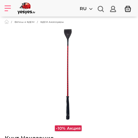
RU
Фетиш и БДСМ
БДСМ Аксессуары
-10%
Акция