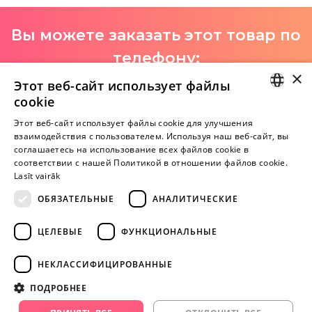
Вы можете заказать этот товар по
телефону:
×
+371 29 994 357
Этот веб-сайт использует файлы
cookie
I-V 9:00-18:00
LATVIAN
Этот веб-сайт использует файлы cookie для улучшения
взаимодействия с пользователем. Используя наш веб-сайт, вы
RUSSIAN
соглашаетесь на использование всех файлов cookie в
Пока нет отзывов
соответствии с нашей Политикой в ​​отношении файлов cookie.
Будь первым!
Lasīt vairāk
ОБЯЗАТЕЛЬНЫЕ
АНАЛИТИЧЕСКИЕ
Напишите отзыв и ПОЛУЧИТЕ ПОДАРОК!
ЦЕЛЕВЫЕ
ФУНКЦИОНАЛЬНЫЕ
Внимание! Yesyes.lv содержит откровенную сексуальную
информацию и изо.
НЕКЛАССИФИЦИРОВАННЫЕ
ПОДРОБНЕЕ
ПРОДОЛЖАЙТЕ
ИГРАТЬ