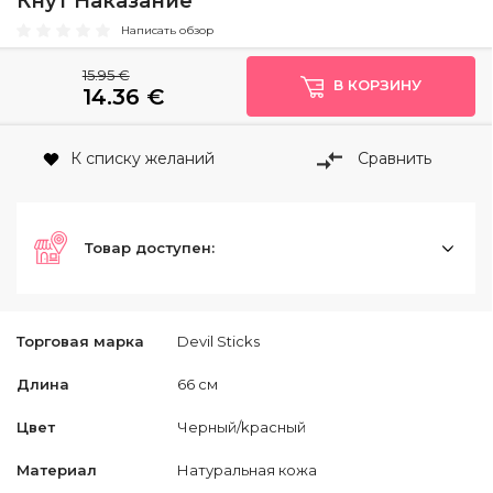
Кнут Наказание
Написать обзор
15.95 €
В КОРЗИНУ
14.36
€
К списку желаний
Сравнить
Товар доступен:
Торговая марка
Devil Sticks
Длина
66 см
Цвет
Черный/kрасный
Материал
Натуральная кожа