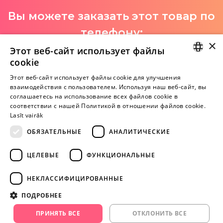
Вы можете заказать этот товар по
телефону:
×
+371 29 994 357
Этот веб-сайт использует файлы
cookie
I-V 9:00-18:00
LATVIAN
Этот веб-сайт использует файлы cookie для улучшения
взаимодействия с пользователем. Используя наш веб-сайт, вы
RUSSIAN
соглашаетесь на использование всех файлов cookie в
Пока нет отзывов
соответствии с нашей Политикой в ​​отношении файлов cookie.
Будь первым!
Lasīt vairāk
ОБЯЗАТЕЛЬНЫЕ
АНАЛИТИЧЕСКИЕ
Напишите отзыв и ПОЛУЧИТЕ ПОДАРОК!
ЦЕЛЕВЫЕ
ФУНКЦИОНАЛЬНЫЕ
Внимание! Yesyes.lv содержит откровенную сексуальную
информацию и изо.
НЕКЛАССИФИЦИРОВАННЫЕ
ПОДРОБНЕЕ
ПРОДОЛЖАЙТЕ
ПРИНЯТЬ ВСЕ
ОТКЛОНИТЬ ВСЕ
ИГРАТЬ