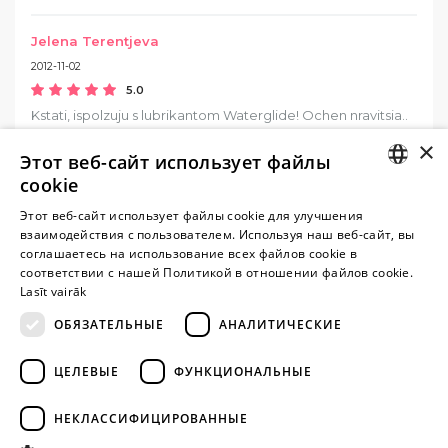
Jelena Terentjeva
2012-11-02
5.0
Kstati, ispolzuju s lubrikantom Waterglide! Ochen nravitsia..
tak skolzko :)
×
Этот веб-сайт использует файлы
cookie
Jelena Terentjeva
LATVIAN
2012-11-02
Этот веб-сайт использует файлы cookie для улучшения
взаимодействия с пользователем. Используя наш веб-сайт, вы
5.0
RUSSIAN
соглашаетесь на использование всех файлов cookie в
Eto prosto chiudo!!! Upakovka oboldennaja, a kakije
соответствии с нашей Политикой в ​​отношении файлов cookie.
oshiushenija! Vy by ETO videli!
Lasīt vairāk
ОБЯЗАТЕЛЬНЫЕ
АНАЛИТИЧЕСКИЕ
ЦЕЛЕВЫЕ
ФУНКЦИОНАЛЬНЫЕ
Внимание! Yesyes.lv содержит откровенную сексуальную
информацию и изо.
НЕКЛАССИФИЦИРОВАННЫЕ