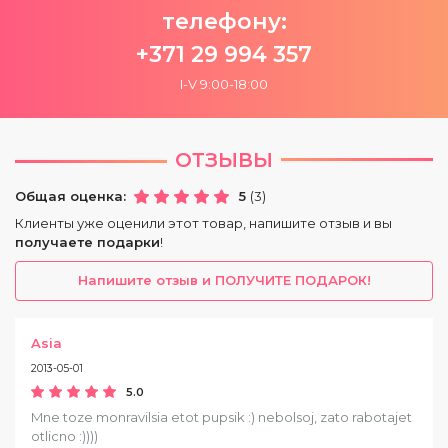
телефону:
+371 29 994 357
I-V 9:00-18:00
ОТЗЫВЫ
Общая оценка:
5
(3)
Клиенты уже оценили этот товар, напишите отзыв и вы
получаете подарки
!
Напишите отзыв и ПОЛУЧИТЕ ПОДАРОК!
Asia
2013-05-01
5.0
Mne toze monravilsia etot pupsik :) nebolsoj, zato rabotajet
otlicno :))))