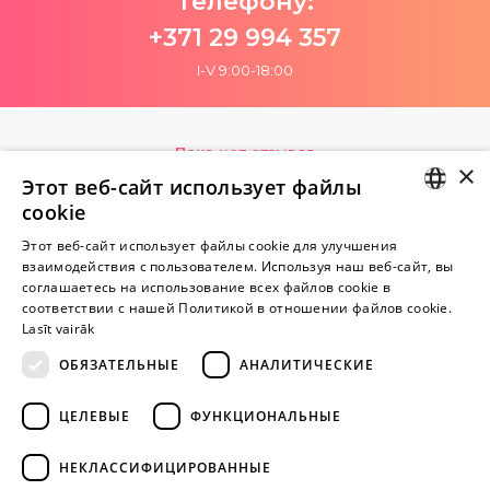
телефону:
+371 29 994 357
I-V 9:00-18:00
Пока нет отзывов
×
Будь первым!
Этот веб-сайт использует файлы
cookie
Напишите отзыв и ПОЛУЧИТЕ ПОДАРОК!
LATVIAN
Этот веб-сайт использует файлы cookie для улучшения
взаимодействия с пользователем. Используя наш веб-сайт, вы
RUSSIAN
Внимание! Yesyes.lv содержит откровенную сексуальную
соглашаетесь на использование всех файлов cookie в
соответствии с нашей Политикой в ​​отношении файлов cookie.
информацию и изо.
Lasīt vairāk
ОБЯЗАТЕЛЬНЫЕ
АНАЛИТИЧЕСКИЕ
ПРОДОЛЖАЙТЕ
ИГРАТЬ
ЦЕЛЕВЫЕ
ФУНКЦИОНАЛЬНЫЕ
+371 29 994 357
НЕКЛАССИФИЦИРОВАННЫЕ