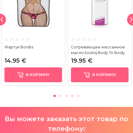
Фартук Boobs
Согревающее массажное
масло Exotiq Body To Body
(500 мл)
14.95 €
19.95 €
В КОРЗИНУ
В КОРЗИНУ
Вы можете заказать этот товар по
телефону: