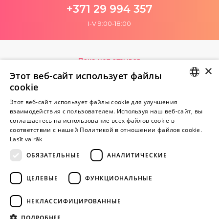
+371 29 994 357
I-V 9:00-18:00
Пока нет отзывов
×
Будь первым!
Этот веб-сайт использует файлы
cookie
Напишите отзыв и ПОЛУЧИТЕ ПОДАРОК!
LATVIAN
Этот веб-сайт использует файлы cookie для улучшения
взаимодействия с пользователем. Используя наш веб-сайт, вы
RUSSIAN
Внимание! Yesyes.lv содержит откровенную сексуальную
соглашаетесь на использование всех файлов cookie в
соответствии с нашей Политикой в ​​отношении файлов cookie.
информацию и изо.
Lasīt vairāk
ОБЯЗАТЕЛЬНЫЕ
АНАЛИТИЧЕСКИЕ
ПРОДОЛЖАЙТЕ
ИГРАТЬ
ЦЕЛЕВЫЕ
ФУНКЦИОНАЛЬНЫЕ
+371 29 994 357
НЕКЛАССИФИЦИРОВАННЫЕ
info@yesyes.lv
ПОДРОБНЕЕ