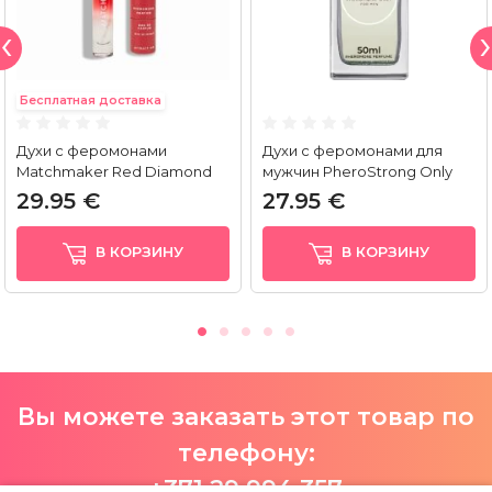
Бесплатная доставка
Духи с феромонами
Духи с феромонами для
Matchmaker Red Diamond
мужчин PheroStrong Only
(10 мл)
For Men (50...
29.95 €
27.95 €
В КОРЗИНУ
В КОРЗИНУ
Вы можете заказать этот товар по
телефону:
+371 29 994 357