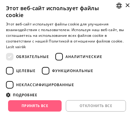
×
Этот веб-сайт использует файлы
I-V 9:00-18:00
cookie
LATVIAN
Этот веб-сайт использует файлы cookie для улучшения
взаимодействия с пользователем. Используя наш веб-сайт, вы
Пока нет отзывов
RUSSIAN
соглашаетесь на использование всех файлов cookie в
Будь первым!
соответствии с нашей Политикой в ​​отношении файлов cookie.
Lasīt vairāk
Напишите отзыв и ПОЛУЧИТЕ ПОДАРОК!
ОБЯЗАТЕЛЬНЫЕ
АНАЛИТИЧЕСКИЕ
Внимание! Yesyes.lv содержит откровенную сексуальную
ЦЕЛЕВЫЕ
ФУНКЦИОНАЛЬНЫЕ
информацию и изо.
НЕКЛАССИФИЦИРОВАННЫЕ
ПРОДОЛЖАЙТЕ
ПОДРОБНЕЕ
ИГРАТЬ
ПРИНЯТЬ ВСЕ
ОТКЛОНИТЬ ВСЕ
+371 29 994 357
info@yesyes.lv