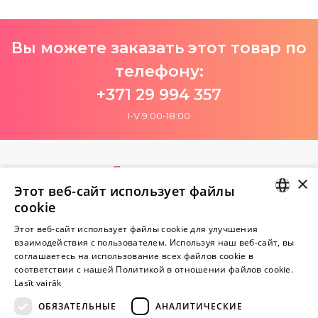
Вы можете заказать этот товар по
телефону:
+371 29 994 357
I-V 9:00-18:00
Пока нет отзывов
×
Будь первым!
Этот веб-сайт использует файлы
cookie
Напишите отзыв и ПОЛУЧИТЕ ПОДАРОК!
LATVIAN
Этот веб-сайт использует файлы cookie для улучшения
взаимодействия с пользователем. Используя наш веб-сайт, вы
RUSSIAN
Внимание! Yesyes.lv содержит откровенную сексуальную
соглашаетесь на использование всех файлов cookie в
соответствии с нашей Политикой в ​​отношении файлов cookie.
информацию и изо.
Lasīt vairāk
ОБЯЗАТЕЛЬНЫЕ
АНАЛИТИЧЕСКИЕ