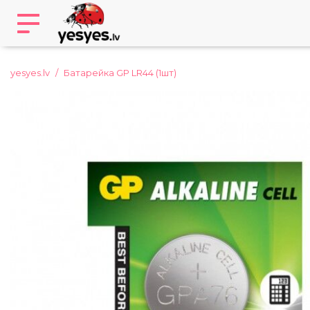
yesyes.lv
Батарейка GP LR44 (1шт)