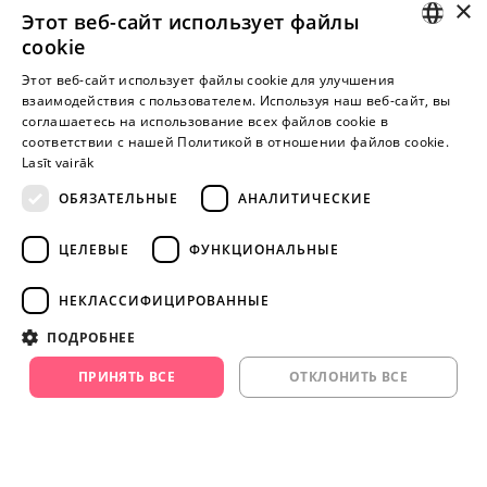
×
Этот веб-сайт использует файлы
I-V 9:00-18:00
cookie
LATVIAN
Этот веб-сайт использует файлы cookie для улучшения
взаимодействия с пользователем. Используя наш веб-сайт, вы
Пока нет отзывов
RUSSIAN
соглашаетесь на использование всех файлов cookie в
Будь первым!
соответствии с нашей Политикой в ​​отношении файлов cookie.
Lasīt vairāk
Напишите отзыв и ПОЛУЧИТЕ ПОДАРОК!
ОБЯЗАТЕЛЬНЫЕ
АНАЛИТИЧЕСКИЕ
Внимание! Yesyes.lv содержит откровенную сексуальную
ЦЕЛЕВЫЕ
ФУНКЦИОНАЛЬНЫЕ
информацию и изо.
НЕКЛАССИФИЦИРОВАННЫЕ
ПРОДОЛЖАЙТЕ
ПОДРОБНЕЕ
ИГРАТЬ
ПРИНЯТЬ ВСЕ
ОТКЛОНИТЬ ВСЕ
+371 29 994 357
info@yesyes.lv
facebook.com/yesyes.lv