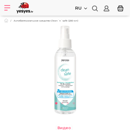
RU
Антибактериальное средство Clean´n´safe (200 мл)
Видео