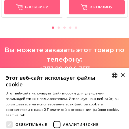
В КОРЗИНУ
В КОРЗИНУ
Вы можете заказать этот товар по
телефону:
+371 29 994 357
×
Этот веб-сайт использует файлы
I-V 9:00-18:00
cookie
LATVIAN
Этот веб-сайт использует файлы cookie для улучшения
взаимодействия с пользователем. Используя наш веб-сайт, вы
Пока нет отзывов
RUSSIAN
соглашаетесь на использование всех файлов cookie в
Будь первым!
соответствии с нашей Политикой в ​​отношении файлов cookie.
Lasīt vairāk
Напишите отзыв и ПОЛУЧИТЕ ПОДАРОК!
ОБЯЗАТЕЛЬНЫЕ
АНАЛИТИЧЕСКИЕ