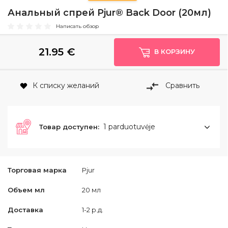
Анальный спрей Pjur® Back Door (20мл)
Написать обзор
21.95
€
В КОРЗИНУ
К списку желаний
Сравнить
1 parduotuvėje
Товар доступен:
Торговая марка
Pjur
Объем мл
20 мл
Доставка
1-2 р.д.